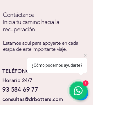
Contáctanos
Inicia tu camino hacia la
recuperación.
Estamos aquí para apoyarte en cada
etapa de este importante viaje.
¿Cómo podemos ayudarte?
TELÉFONO CENTRALITA
Horario 24/7
1
93 584 69 77
consultas@drbotters.com
Clínica pionera en Oncología
Clínica pionera en Oncología
Integrativa Antroposófica en España
Integrativa Antroposófica en España